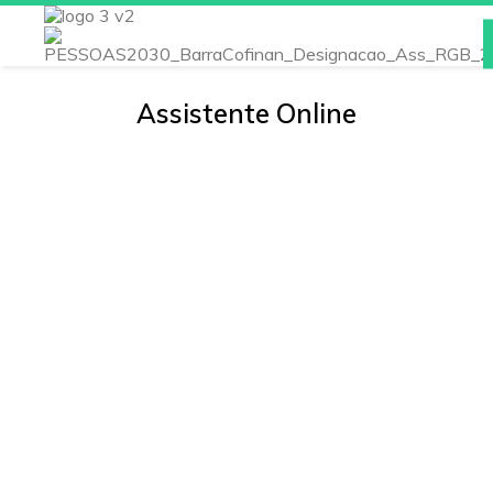
Assistente Online
Inicio
Escola
Noticias
Instalações
Atividades/Projetos
Cursos
E-Schooling
Qualidade/EQAVET
Área do Professor