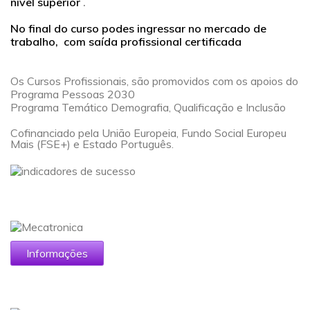
nível superior
.
Financiamento
.
No final do curso podes ingressar no mercado de
trabalho, com saída profissional certificada
Contactos
a
a
Os Cursos Profissionais, são promovidos com os apoios do
Programa Pessoas 2030
Programa Temático Demografia, Qualificação e Inclusão
Cofinanciado pela União Europeia, Fundo Social Europeu
Mais (FSE+) e Estado Português.
a
Informações