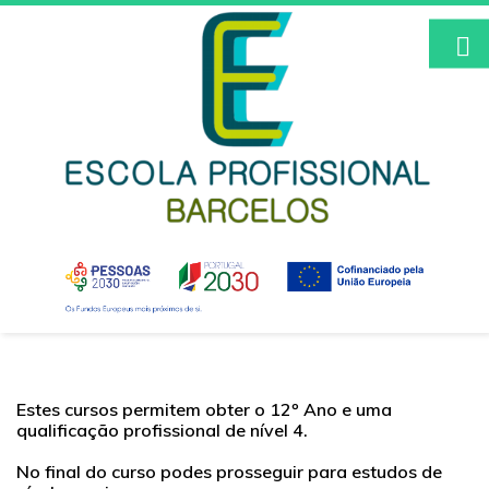
Inicio
Escola
Noticias
Instalações
Atividades/Projetos
Cursos
E-Schooling
Estes cursos permitem obter o 12º Ano e uma
Qualidade/EQAVET
qualificação profissional de nível 4.
.
Área do Professor
No final do curso podes prosseguir para estudos de