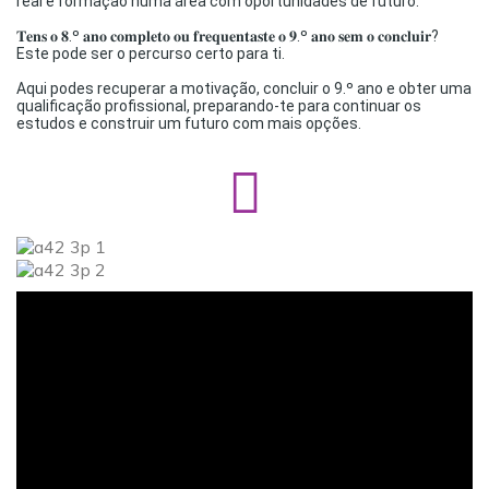
real e formação numa área com oportunidades de futuro.
–
𝐓𝐞𝐧𝐬 𝐨 𝟖.º 𝐚𝐧𝐨 𝐜𝐨𝐦𝐩𝐥𝐞𝐭𝐨 𝐨𝐮 𝐟𝐫𝐞𝐪𝐮𝐞𝐧𝐭𝐚𝐬𝐭𝐞 𝐨 𝟗.º 𝐚𝐧𝐨 𝐬𝐞𝐦 𝐨 𝐜𝐨𝐧𝐜𝐥𝐮𝐢𝐫?
Este pode ser o percurso certo para ti.
–
Aqui podes recuperar a motivação, concluir o 9.º ano e obter uma
qualificação profissional, preparando-te para continuar os
estudos e construir um futuro com mais opções.