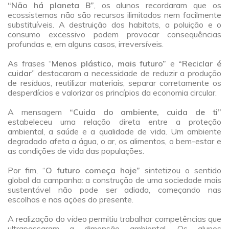
“Não há planeta B”
, os alunos recordaram que os
ecossistemas não são recursos ilimitados nem facilmente
substituíveis. A destruição dos habitats, a poluição e o
consumo excessivo podem provocar consequências
profundas e, em alguns casos, irreversíveis.
a
As frases “
Menos plástico, mais futuro”
e
“Reciclar é
cuidar
” destacaram a necessidade de reduzir a produção
de resíduos, reutilizar materiais, separar corretamente os
desperdícios e valorizar os princípios da economia circular.
a
A mensagem
“Cuida do ambiente, cuida de ti”
estabeleceu uma relação direta entre a proteção
ambiental, a saúde e a qualidade de vida. Um ambiente
degradado afeta a água, o ar, os alimentos, o bem-estar e
as condições de vida das populações.
a
Por fim, “
O futuro começa hoje”
sintetizou o sentido
global da campanha: a construção de uma sociedade mais
sustentável não pode ser adiada, começando nas
escolhas e nas ações do presente.
a
A realização do vídeo permitiu trabalhar competências que
ultrapassaram a dimensão ambiental. Os alunos