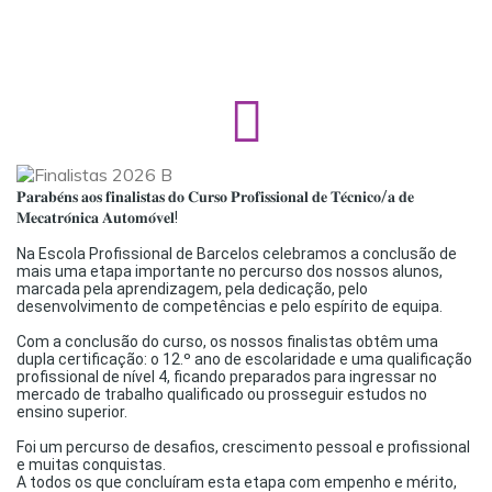
Financiamento
Contactos
𝐏𝐚𝐫𝐚𝐛𝐞́𝐧𝐬 𝐚𝐨𝐬 𝐟𝐢𝐧𝐚𝐥𝐢𝐬𝐭𝐚𝐬 𝐝𝐨 𝐂𝐮𝐫𝐬𝐨 𝐏𝐫𝐨𝐟𝐢𝐬𝐬𝐢𝐨𝐧𝐚𝐥 𝐝𝐞 𝐓𝐞́𝐜𝐧𝐢𝐜𝐨/𝐚 𝐝𝐞
𝐌𝐞𝐜𝐚𝐭𝐫𝐨́𝐧𝐢𝐜𝐚 𝐀𝐮𝐭𝐨𝐦𝐨́𝐯𝐞𝐥!
–
Na Escola Profissional de Barcelos celebramos a conclusão de
mais uma etapa importante no percurso dos nossos alunos,
marcada pela aprendizagem, pela dedicação, pelo
desenvolvimento de competências e pelo espírito de equipa.
–
Com a conclusão do curso, os nossos finalistas obtêm uma
dupla certificação: o 12.º ano de escolaridade e uma qualificação
profissional de nível 4, ficando preparados para ingressar no
mercado de trabalho qualificado ou prosseguir estudos no
ensino superior.
–
Foi um percurso de desafios, crescimento pessoal e profissional
e muitas conquistas.
A todos os que concluíram esta etapa com empenho e mérito,