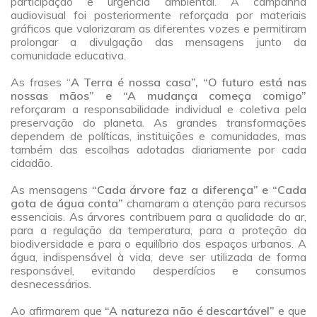
participação e urgência ambiental. A campanha
audiovisual foi posteriormente reforçada por materiais
gráficos que valorizaram as diferentes vozes e permitiram
prolongar a divulgação das mensagens junto da
comunidade educativa.
a
As frases “
A Terra é nossa casa”
, “O futuro está nas
nossas mãos” e “A mudança começa comigo”
reforçaram a responsabilidade individual e coletiva pela
preservação do planeta. As grandes transformações
dependem de políticas, instituições e comunidades, mas
também das escolhas adotadas diariamente por cada
cidadão.
a
As mensagens
“Cada árvore faz a diferença”
e “Cada
gota de água conta”
chamaram a atenção para recursos
essenciais. As árvores contribuem para a qualidade do ar,
para a regulação da temperatura, para a proteção da
biodiversidade e para o equilíbrio dos espaços urbanos. A
água, indispensável à vida, deve ser utilizada de forma
responsável, evitando desperdícios e consumos
desnecessários.
a
Ao afirmarem que
“A natureza não é descartável”
e que