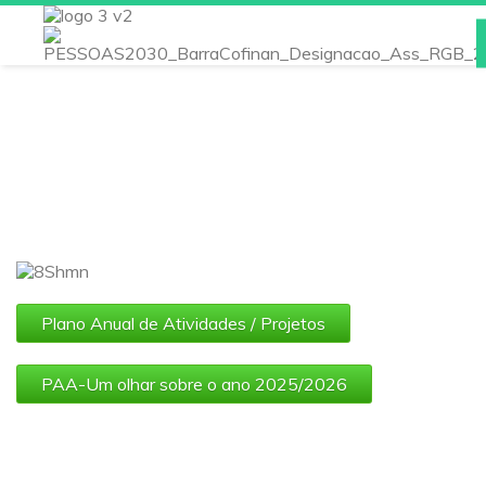
Inicio
Escola
Noticias
Instalações
Atividades/Projetos
Plano Anual de Atividades / Projetos
Cursos
E-Schooling
PAA-Um olhar sobre o ano 2025/2026
Qualidade/EQAVET
Área do Professor