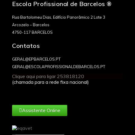
Escola Profissional de Barcelos ®
Financiamento
Rua Bartolomeu Dias, Edifício Panorâmico 2 Lote 3
Contactos
Arcozelo – Barcelos
4750-117 BARCELOS
Contatos
GERAL@EPBARCELOS.PT
GERAL@ESCOLAPROFISSIONALDEBARCELOS.PT
Clique aqui para ligar 253818120
(chamada para a rede fixa nacional)
Assistente Online