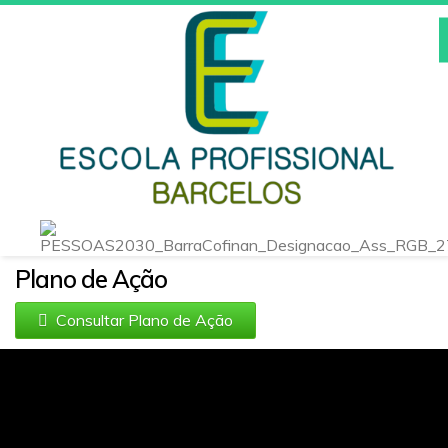
Inicio
Escola
Noticias
Instalações
Atividades/Projetos
Plano de Ação
Cursos
Consultar Plano de Ação
E-Schooling
Qualidade/EQAVET
Área do Professor