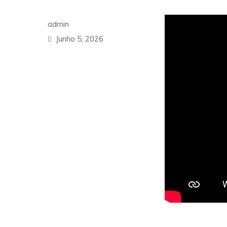
Author
admin
Posted
Junho 5, 2026
on