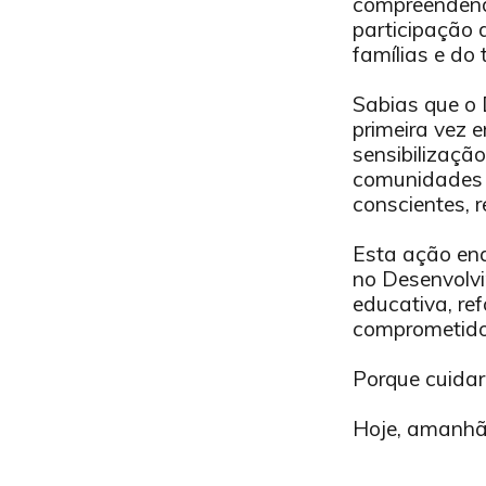
compreendend
participação 
famílias e do t
.
Sabias que o 
primeira vez 
sensibilização
comunidades 
conscientes, 
Esta ação en
no Desenvolvi
educativa, re
comprometido
.
Porque cuida
.
Hoje, amanhã 