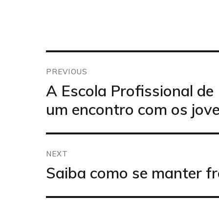
Navegação
de
PREVIOUS
artigos
Previous
A Escola Profissional d
post:
um encontro com os jove
NEXT
Next
Saiba como se manter fre
post: