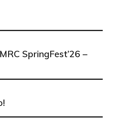
EMRC SpringFest’26 –
o!