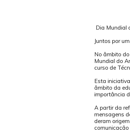
Dia Mundial d
.
Juntos por um
.
No âmbito do 
Mundial do Am
curso de Técn
.
Esta iniciati
âmbito da edu
importância d
.
A partir da r
mensagens de 
deram origem
comunicação d