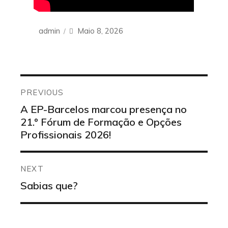
Financiamento
Contactos
Author
admin
Posted
Maio 8, 2026
on
Navegação
de
PREVIOUS
artigos
Previous
A EP-Barcelos marcou presença no
post:
21.º Fórum de Formação e Opções
Profissionais 2026!
NEXT
Next
Sabias que?
post: