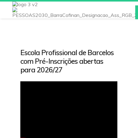
Inicio
Escola
Escola Profissional de Barcelos
Noticias
com Pré-Inscrições abertas
Instalações
para 2026/27
Atividades/Projetos
Cursos
E-Schooling
Qualidade/EQAVET
Área do Professor