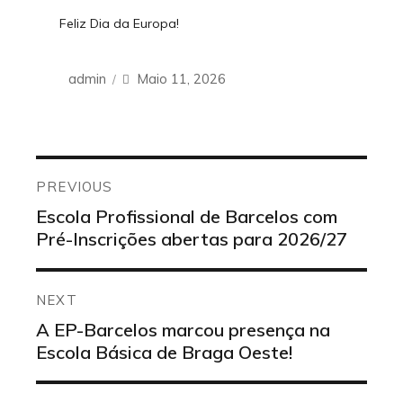
.
Feliz Dia da Europa!
Author
admin
Posted
Maio 11, 2026
on
Navegação
de
PREVIOUS
artigos
Previous
Escola Profissional de Barcelos com
post:
Pré-Inscrições abertas para 2026/27
NEXT
Next
A EP-Barcelos marcou presença na
post:
Escola Básica de Braga Oeste!