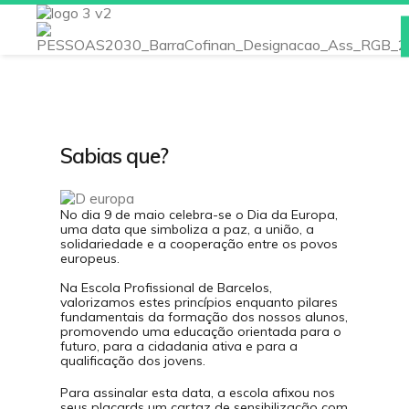
Inicio
Escola
Sabias que?
Noticias
Instalações
No dia 9 de maio celebra-se o Dia da Europa,
uma data que simboliza a paz, a união, a
Atividades/Projetos
solidariedade e a cooperação entre os povos
europeus.
.
Cursos
Na Escola Profissional de Barcelos,
valorizamos estes princípios enquanto pilares
E-Schooling
fundamentais da formação dos nossos alunos,
promovendo uma educação orientada para o
futuro, para a cidadania ativa e para a
Qualidade/EQAVET
qualificação dos jovens.
.
Área do Professor
Para assinalar esta data, a escola afixou nos
seus placards um cartaz de sensibilização com